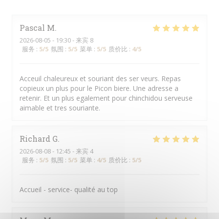
Pascal
M
2026-08-05
- 19:30 - 来宾 8
服务
:
5
/5
氛围
:
5
/5
菜单
:
5
/5
质价比
:
4
/5
Acceuil chaleureux et souriant des ser veurs. Repas
copieux un plus pour le Picon biere. Une adresse a
retenir. Et un plus egalement pour chinchidou serveuse
aimable et tres souriante.
Richard
G
2026-08-08
- 12:45 - 来宾 4
服务
:
5
/5
氛围
:
5
/5
菜单
:
4
/5
质价比
:
5
/5
Accueil - service- qualité au top