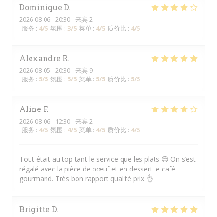
Dominique
D
2026-08-06
- 20:30 - 来宾 2
服务
:
4
/5
氛围
:
3
/5
菜单
:
4
/5
质价比
:
4
/5
Alexandre
R
2026-08-05
- 20:30 - 来宾 9
服务
:
5
/5
氛围
:
5
/5
菜单
:
5
/5
质价比
:
5
/5
Aline
F
2026-08-06
- 12:30 - 来宾 2
服务
:
4
/5
氛围
:
4
/5
菜单
:
4
/5
质价比
:
4
/5
Tout était au top tant le service que les plats 😊 On s’est
régalé avec la pièce de bœuf et en dessert le café
gourmand. Très bon rapport qualité prix 👌
Brigitte
D