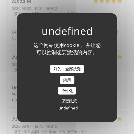
Moon
M
2026-08-03
- 19:30 - 来宾 2
服务
:
5
/5
氛围
:
5
/5
菜单
:
5
/5
质价比
:
5
/5
Bonne ambiance, nous avons passé un moment extra!
Les personnes au service ont été très aimables.
这个网站使用cookie， 并让您
可以控制想要激活的内容。
Annie
M
2026-08-08
- 12:30 - 来宾 4
好的，全部接受
服务
:
5
/5
氛围
:
5
/5
菜单
:
5
/5
质价比
:
5
/5
禁用
Un accueil génial Service excellent Une cuisine
个性化
somptueuse Une équipe jeune et dynamique Je
recommande vivement
保密政策
undefined
Arnaud
C
2026-08-07
- 12:45 - 来宾 5
服务
:
5
/5
氛围
:
5
/5
菜单
:
5
/5
质价比
:
5
/5