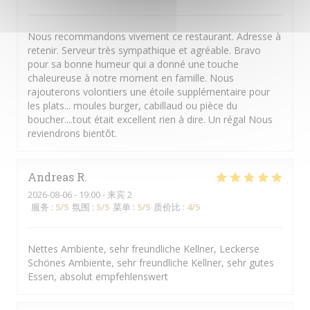
Nous recommandons vivement ce restaurant. Adresse à
retenir. Serveur très sympathique et agréable. Bravo
pour sa bonne humeur qui a donné une touche
chaleureuse à notre moment en famille. Nous
rajouterons volontiers une étoile supplémentaire pour
les plats... moules burger, cabillaud ou pièce du
boucher....tout était excellent rien à dire. Un régal Nous
reviendrons bientôt.
Andreas
R
2026-08-06
- 19:00 - 来宾 2
服务
:
5
/5
氛围
:
5
/5
菜单
:
5
/5
质价比
:
4
/5
Nettes Ambiente, sehr freundliche Kellner, Leckerse
Schönes Ambiente, sehr freundliche Kellner, sehr gutes
Essen, absolut empfehlenswert