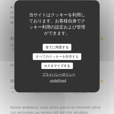
Acceuil chaleureux et souriant des ser veurs. Repas
copieux un plus pour le Picon biere. Une adresse a
当サイトはクッキーを利用し
retenir. Et un plus egalement pour chinchidou serveuse
ております。お客様自身でク
aimable et tres souriante.
ッキー利用の設定および管理
ができます。
Richard
G
2026-08-08
- 12:45 - ゲスト 4
全てに同意する
サービス
:
5
/5
雰囲気
:
5
/5
メニュー
:
4
/5
品質-価格
:
5
/5
すべてのクッキーを拒否する
Accueil - service- qualité au top
カスタマイズする
プライバシーポリシー
Moon
M
undefined
2026-08-03
- 19:30 - ゲスト 2
サービス
:
5
/5
雰囲気
:
5
/5
メニュー
:
5
/5
品質-価格
:
5
/5
Bonne ambiance, nous avons passé un moment extra!
Les personnes au service ont été très aimables.