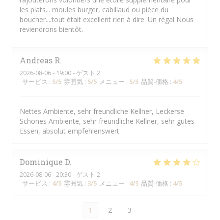
les plats... moules burger, cabillaud ou pièce du
boucher....tout était excellent rien à dire. Un régal Nous
reviendrons bientôt.
Andreas
R
2026-08-06
- 19:00 - ゲスト 2
サービス
:
5
/5
雰囲気
:
5
/5
メニュー
:
5
/5
品質-価格
:
4
/5
Nettes Ambiente, sehr freundliche Kellner, Leckerse
Schönes Ambiente, sehr freundliche Kellner, sehr gutes
Essen, absolut empfehlenswert
Dominique
D
2026-08-06
- 20:30 - ゲスト 2
サービス
:
4
/5
雰囲気
:
3
/5
メニュー
:
4
/5
品質-価格
:
4
/5
1
2
3