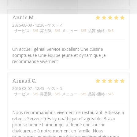
Annie
M
2026-08-08
- 12:30 - ゲスト 4
サービス
:
5
/5
雰囲気
:
5
/5
メニュー
:
5
/5
品質-価格
:
5
/5
Un accueil génial Service excellent Une cuisine
somptueuse Une équipe jeune et dynamique Je
recommande vivement
Arnaud
C
2026-08-07
- 12:45 - ゲスト 5
サービス
:
5
/5
雰囲気
:
5
/5
メニュー
:
5
/5
品質-価格
:
5
/5
Nous recommandons vivement ce restaurant. Adresse à
retenir. Serveur très sympathique et agréable. Bravo
pour sa bonne humeur qui a donné une touche
chaleureuse à notre moment en famille. Nous
rajouterons volontiers une étoile supplémentaire pour