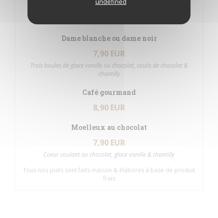
undefined
7,90 EUR
Tiramisu maison à la fraise
Dame blanche ou dame noir
7,90 EUR
Trois boules de glace vanille ou chocolat, coulis de chocolat &
chantilly
Café gourmand
8,90 EUR
Moelleux au chocolat
7,90 EUR
Coeur coulant au chocolat, glace vanille & chantilly
Tous nos plats sont faits maison & élaborés à base de produit
frais