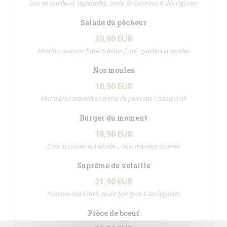
Dos de cabillaud, tagliatelles, coulis de poivrons & des légumes
Salade du pêcheur
20,90 EUR
Mesclun, saumon fumé & flétan fumé, gambas et moules
Nos moules
18,90 EUR
Marinière / maroilles / crème de poivrons / crème d'ail
Burger du moment
18,90 EUR
C'est la cuisine qui décide... Gourmandise assurée
Suprême de volaille
21,90 EUR
Pommes charlottes, sauce foie gras & ses légumes
Pièce de boeuf