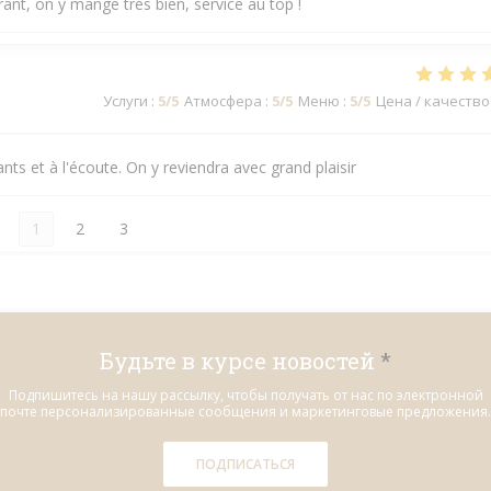
t, on y mange très bien, service au top !
Услуги
:
5
/5
Атмосфера
:
5
/5
Меню
:
5
/5
Цена / качество
ants et à l'écoute. On y reviendra avec grand plaisir
1
2
3
Будьте в курсе новостей
*
Подпишитесь на нашу рассылку, чтобы получать от нас по электронной
почте персонализированные сообщения и маркетинговые предложения.
ПОДПИСАТЬСЯ