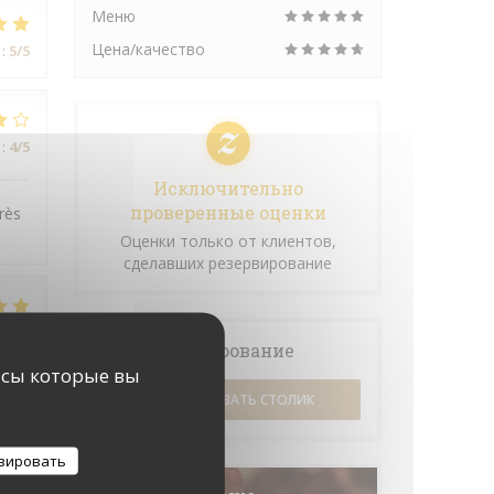
Меню
Цена/качество
:
5
/5
:
4
/5
Исключительно
проверенные оценки
rès
Оценки только от клиентов,
сделавших резервирование
:
5
/5
Бронирование
исы которые вы
ЗАБРОНИРОВАТЬ СТОЛИК
:
5
/5
зировать