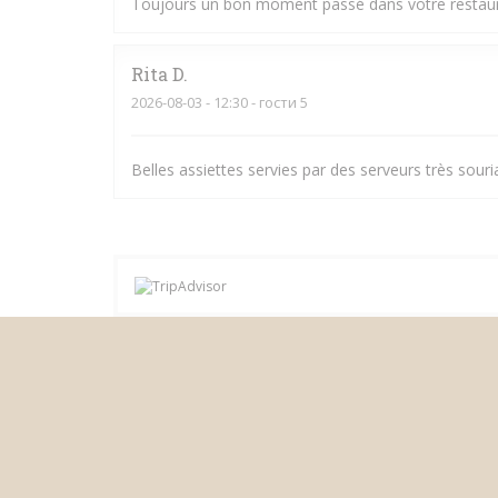
Toujours un bon moment passé dans votre restauran
Rita
D
2026-08-03
- 12:30 - гости 5
Belles assiettes servies par des serveurs très souri