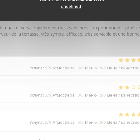
undefined
Услуги
:
5
/5
Атмосфера
:
5
/5
Меню
:
5
/5
Цена / качество
e qualité, servis rapidement mais sans pression pour pouvoir profite
eur de la terrasse, très sympa, efficace, très serviable et une bonne
Услуги
:
5
/5
Атмосфера
:
5
/5
Меню
:
5
/5
Цена / качество
Услуги
:
3
/5
Атмосфера
:
3
/5
Меню
:
2
/5
Цена / качество
Услуги
:
5
/5
Атмосфера
:
5
/5
Меню
:
5
/5
Цена / качество