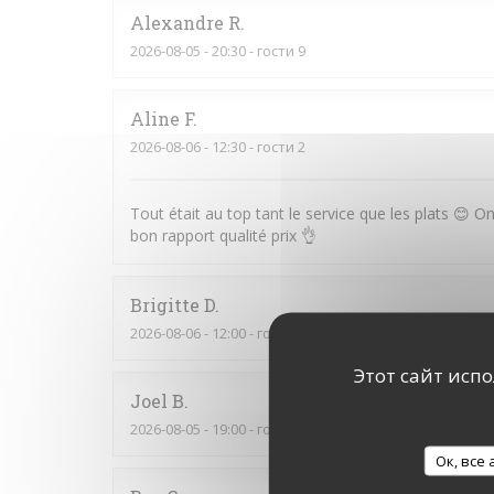
Alexandre
R
2026-08-05
- 20:30 - гости 9
Aline
F
2026-08-06
- 12:30 - гости 2
Tout était au top tant le service que les plats 😊 
bon rapport qualité prix 👌
Brigitte
D
2026-08-06
- 12:00 - гости 2
Этот сайт исп
Joel
B
2026-08-05
- 19:00 - гости 2
Ок, все