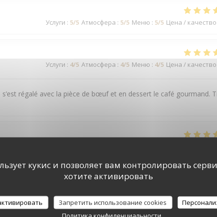
Услуги
:
5
/5
Атмосфера
:
5
/5
Меню
:
5
/5
Цена / качество
Услуги
:
4
/5
Атмосфера
:
4
/5
Меню
:
4
/5
Цена / качество
On s’est régalé avec la pièce de bœuf et en dessert le café gourmand. T
Услуги
:
5
/5
Атмосфера
:
5
/5
Меню
:
5
/5
Цена / качество
ользует кукис и позволяет вам контролировать серв
хотите активировать
Услуги
:
5
/5
Атмосфера
:
5
/5
Меню
:
5
/5
Цена / качество
 активировать
Запретить использование cookies
Персонали
Политика конфиденциальности