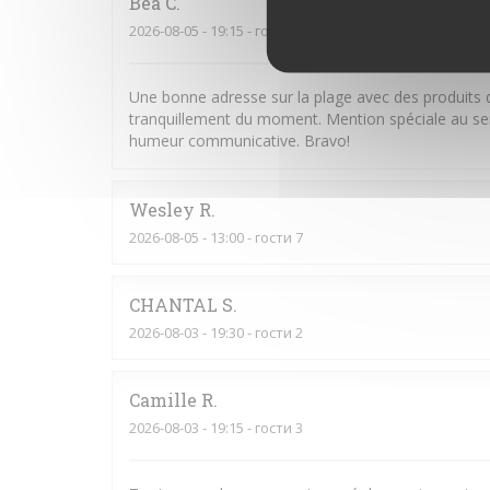
Bea
C
2026-08-05
- 19:15 - гости 2
Une bonne adresse sur la plage avec des produits d
tranquillement du moment. Mention spéciale au serv
humeur communicative. Bravo!
Wesley
R
2026-08-05
- 13:00 - гости 7
CHANTAL
S
2026-08-03
- 19:30 - гости 2
Camille
R
2026-08-03
- 19:15 - гости 3