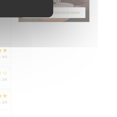
Меню
:
4
/5
ОТКРОЙТЕ ДЛЯ СЕБЯ НАШЕ МЕНЮ
r
:
5
/5
:
2
/5
:
5
/5