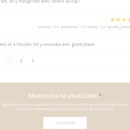
t, on y mange très bien, service au top !
service
:
5
/5
ambience
:
5
/5
menu
:
5
/5
quality_price
ants et à l'écoute. On y reviendra avec grand plaisir
1
2
3
Mantenha-se atualizado
*
Subscrever a nossa newsletter para receber comunicações personalizadas e
ofertas de marketing por correio eletrónico da nossa parte.
SUBSCREVER