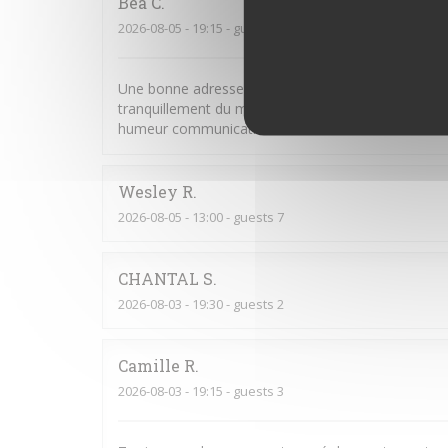
Bea
C
2026-08-05
- 19:15 - guests 2
Une bonne adresse sur la plage avec des produits d
tranquillement du moment. Mention spéciale au serv
humeur communicative. Bravo!
Wesley
R
2026-08-05
- 13:00 - guests 7
CHANTAL
S
2026-08-03
- 19:30 - guests 2
Camille
R
2026-08-03
- 19:15 - guests 3