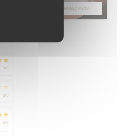
DESCUBRA O NOSSO MENU
:
4
/5
r
:
5
/5
:
2
/5
:
5
/5