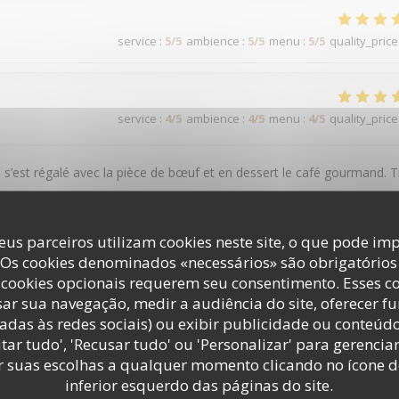
service
:
5
/5
ambience
:
5
/5
menu
:
5
/5
quality_price
service
:
4
/5
ambience
:
4
/5
menu
:
4
/5
quality_price
On s’est régalé avec la pièce de bœuf et en dessert le café gourmand. T
eus parceiros utilizam cookies neste site, o que pode imp
 Os cookies denominados «necessários» são obrigatórios 
service
:
5
/5
ambience
:
5
/5
menu
:
5
/5
quality_price
cookies opcionais requerem seu consentimento. Esses c
ar sua navegação, medir a audiência do site, oferecer f
adas às redes sociais) ou exibir publicidade ou conteúd
tar tudo', 'Recusar tudo' ou 'Personalizar' para gerencia
service
:
5
/5
ambience
:
5
/5
menu
:
5
/5
quality_price
r suas escolhas a qualquer momento clicando no ícone d
inferior esquerdo das páginas do site.