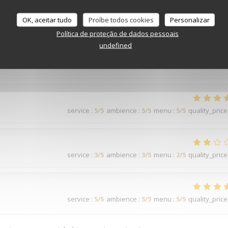
service
:
5
/5
ambience
:
5
/5
menu
:
5
/5
quality_price
OK, aceitar tudo
Proíbe todos cookies
Personalizar
Política de proteção de dados pessoais
e qualité, servis rapidement mais sans pression pour pouvoir profite
undefined
eur de la terrasse, très sympa, efficace, très serviable et une bonne
service
:
5
/5
ambience
:
5
/5
menu
:
5
/5
quality_price
service
:
3
/5
ambience
:
3
/5
menu
:
2
/5
quality_price
service
:
5
/5
ambience
:
5
/5
menu
:
5
/5
quality_price