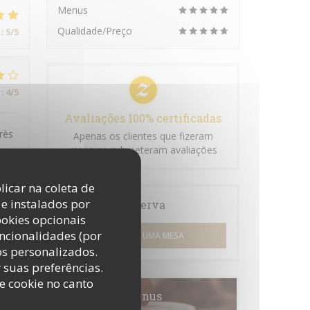
Menus
Qualidade/Preço
:
5
/5
:
4
/5
Avaliações 100% certificadas
rès
Apenas os clientes que fizeram
reservas submeteram avaliações
licar na coleta de
e instalados por
Reserva
:
5
/5
ookies opcionais
uncionalidades (por
RESERVAR UMA MESA
os personalizados.
r suas preferências.
:
5
/5
e cookie no canto
Menus