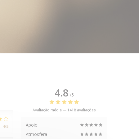
4.8
/5
Avaliação média —
1418 avaliações
Apoio
:
4
/5
Atmosfera