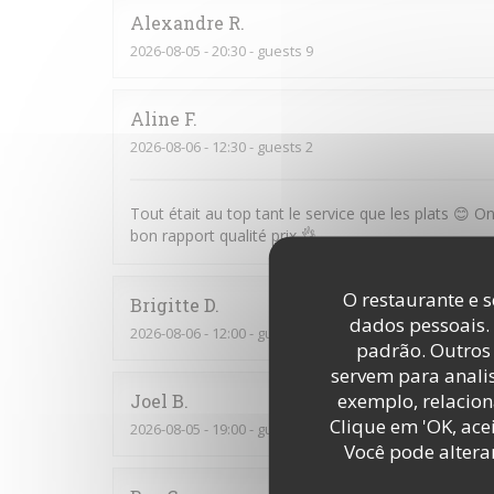
Alexandre
R
2026-08-05
- 20:30 - guests 9
Aline
F
2026-08-06
- 12:30 - guests 2
Tout était au top tant le service que les plats 😊 
bon rapport qualité prix 👌
O restaurante e s
Brigitte
D
dados pessoais.
2026-08-06
- 12:00 - guests 2
padrão. Outros 
servem para analis
exemplo, relacion
Joel
B
Clique em 'OK, acei
2026-08-05
- 19:00 - guests 2
Você pode altera