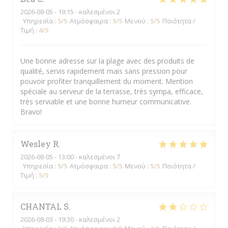
2026-08-05
- 19:15 - καλεσμένοι 2
Υπηρεσία
:
5
/5
Ατμόσφαιρα
:
5
/5
Μενού
:
5
/5
Ποιότητα /
Τιμή
:
4
/5
Une bonne adresse sur la plage avec des produits de
qualité, servis rapidement mais sans pression pour
pouvoir profiter tranquillement du moment. Mention
spéciale au serveur de la terrasse, très sympa, efficace,
très serviable et une bonne humeur communicative.
Bravo!
Wesley
R
2026-08-05
- 13:00 - καλεσμένοι 7
Υπηρεσία
:
5
/5
Ατμόσφαιρα
:
5
/5
Μενού
:
5
/5
Ποιότητα /
Τιμή
:
5
/5
CHANTAL
S
2026-08-03
- 19:30 - καλεσμένοι 2