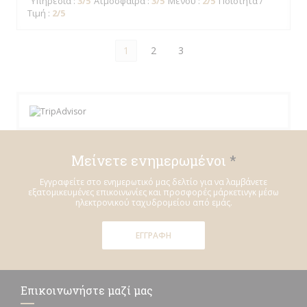
Υπηρεσία
:
3
/5
Ατμόσφαιρα
:
3
/5
Μενού
:
2
/5
Ποιότητα /
Τιμή
:
2
/5
1
2
3
Μείνετε ενημερωμένοι
*
Εγγραφείτε στο ενημερωτικό μας δελτίο για να λαμβάνετε
εξατομικευμένες επικοινωνίες και προσφορές μάρκετινγκ μέσω
ηλεκτρονικού ταχυδρομείου από εμάς.
ΕΓΓΡΑΦΉ
Επικοινωνήστε μαζί μας