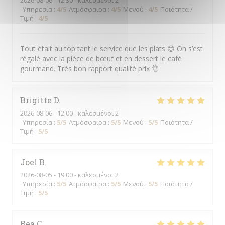
2026-08-06
- 12:30 - καλεσμένοι 2
Υπηρεσία
:
4
/5
Ατμόσφαιρα
:
4
/5
Μενού
:
4
/5
Ποιότητα /
Τιμή
:
4
/5
Tout était au top tant le service que les plats 😊 On s’est
régalé avec la pièce de bœuf et en dessert le café
gourmand. Très bon rapport qualité prix 👌
Brigitte
D
2026-08-06
- 12:00 - καλεσμένοι 2
Υπηρεσία
:
5
/5
Ατμόσφαιρα
:
5
/5
Μενού
:
5
/5
Ποιότητα /
Τιμή
:
5
/5
Joel
B
2026-08-05
- 19:00 - καλεσμένοι 2
Υπηρεσία
:
5
/5
Ατμόσφαιρα
:
5
/5
Μενού
:
5
/5
Ποιότητα /
Τιμή
:
5
/5
Bea
C