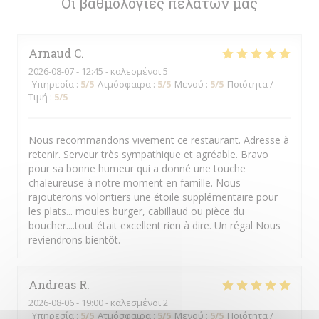
Οι βαθμολογίες πελατών μας
Arnaud
C
2026-08-07
- 12:45 - καλεσμένοι 5
Υπηρεσία
:
5
/5
Ατμόσφαιρα
:
5
/5
Μενού
:
5
/5
Ποιότητα /
Τιμή
:
5
/5
Nous recommandons vivement ce restaurant. Adresse à
retenir. Serveur très sympathique et agréable. Bravo
pour sa bonne humeur qui a donné une touche
chaleureuse à notre moment en famille. Nous
rajouterons volontiers une étoile supplémentaire pour
les plats... moules burger, cabillaud ou pièce du
boucher....tout était excellent rien à dire. Un régal Nous
reviendrons bientôt.
Andreas
R
2026-08-06
- 19:00 - καλεσμένοι 2
Υπηρεσία
:
5
/5
Ατμόσφαιρα
:
5
/5
Μενού
:
5
/5
Ποιότητα /