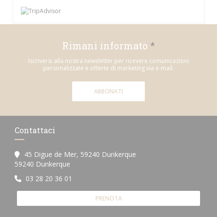
Rimani informato
*
Iscriversi alla nostra newsletter per ricevere comunicazioni
personalizzate e offerte di marketing via e-mail.
ABBONATI
Contattaci
45 Digue de Mer, 59240 Dunkerque
((apre una nuova finestra))
59240 Dunkerque
03 28 20 36 01
PRENOTA