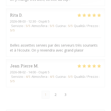
Rita
D
2026-08-03
- 12:30 - Ospiti 5
Servizio
:
5
/5
Atmosfera
:
5
/5
Cucina
:
5
/5
Qualità / Prezzo
:
5
/5
Belles assiettes servies par des serveurs très souriants
et à l'écoute. On y reviendra avec grand plaisir
Jean Pierre
M
2026-08-02
- 14:00 - Ospiti 5
Servizio
:
4
/5
Atmosfera
:
4
/5
Cucina
:
5
/5
Qualità / Prezzo
:
5
/5
1
2
3