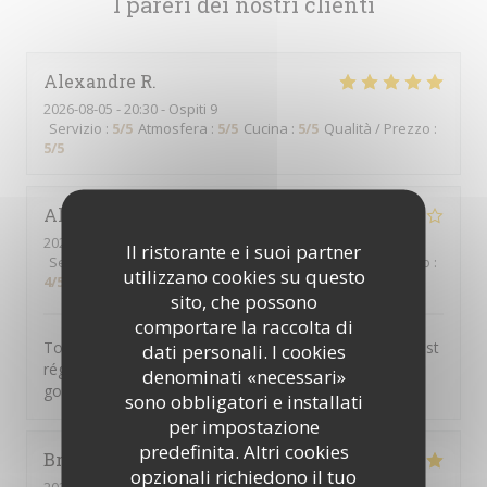
I pareri dei nostri clienti
Alexandre
R
2026-08-05
- 20:30 - Ospiti 9
Servizio
:
5
/5
Atmosfera
:
5
/5
Cucina
:
5
/5
Qualità / Prezzo
:
5
/5
Aline
F
2026-08-06
- 12:30 - Ospiti 2
Il ristorante e i suoi partner
Servizio
:
4
/5
Atmosfera
:
4
/5
Cucina
:
4
/5
Qualità / Prezzo
:
utilizzano cookies su questo
4
/5
sito, che possono
comportare la raccolta di
Tout était au top tant le service que les plats 😊 On s’est
dati personali. I cookies
régalé avec la pièce de bœuf et en dessert le café
denominati «necessari»
gourmand. Très bon rapport qualité prix 👌
sono obbligatori e installati
per impostazione
predefinita. Altri cookies
Brigitte
D
opzionali richiedono il tuo