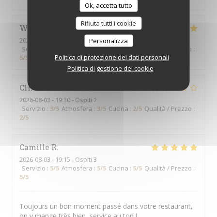
Ok, accetta tutto
Rifiuta tutti i cookie
Wesley
R
2026-08-05
- 13:00 - Ospiti 7
Personalizza
Servizio
:
5
/5
Atmosfera
:
5
/5
Cucina
:
5
/5
Qualità / Prezzo
:
Politica di protezione dei dati personali
5
/5
Politica di gestione dei cookie
CHANTAL
S
2026-08-03
- 19:30 - Ospiti 2
Servizio
:
3
/5
Atmosfera
:
3
/5
Cucina
:
2
/5
Qualità / Prezzo
:
2
/5
Camille
R
2026-08-03
- 19:15 - Ospiti 3
Servizio
:
5
/5
Atmosfera
:
5
/5
Cucina
:
5
/5
Qualità / Prezzo
:
5
/5
Toujours un bon moment passé dans votre restaurant,
on y mange très bien, service au top !