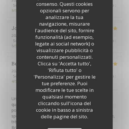
2026-08-06
- 12:00 - Ospiti 2
consenso. Questi cookies
Servizio
:
5
/5
Atmosfera
:
5
/5
Cucina
:
5
/5
Qualità / Prezzo
:
opzionali servono per
5
/5
analizzare la tua
navigazione, misurare
Joel
B
l'audience del sito, fornire
2026-08-05
- 19:00 - Ospiti 2
funzionalità (ad esempio,
Servizio
:
5
/5
Atmosfera
:
5
/5
Cucina
:
5
/5
Qualità / Prezzo
:
legate ai social network) o
5
/5
visualizzare pubblicità o
contenuti personalizzati.
Clicca su 'Accetta tutto',
Bea
C
'Rifiuta tutto' o
2026-08-05
- 19:15 - Ospiti 2
'Personalizza' per gestire le
Servizio
:
5
/5
Atmosfera
:
5
/5
Cucina
:
5
/5
Qualità / Prezzo
:
4
/5
tue preferenze. Puoi
modificare le tue scelte in
qualsiasi momento
Une bonne adresse sur la plage avec des produits de
cliccando sull'icona del
qualité, servis rapidement mais sans pression pour
cookie in basso a sinistra
pouvoir profiter tranquillement du moment. Mention
delle pagine del sito.
spéciale au serveur de la terrasse, très sympa, efficace,
très serviable et une bonne humeur communicative.
Bravo!