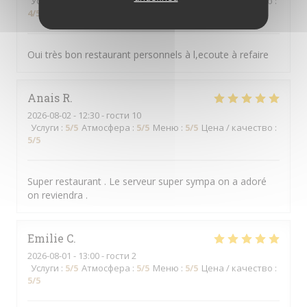
Услуги
:
4
/5
Атмосфера
:
4
/5
Меню
:
4
/5
Цена / качество
:
4
/5
Oui très bon restaurant personnels à l,ecoute à refaire
Anais
R
2026-08-02
- 12:30 - гости 10
Услуги
:
5
/5
Атмосфера
:
5
/5
Меню
:
5
/5
Цена / качество
:
5
/5
Super restaurant . Le serveur super sympa on a adoré
on reviendra .
Emilie
C
2026-08-01
- 13:00 - гости 2
Услуги
:
5
/5
Атмосфера
:
5
/5
Меню
:
5
/5
Цена / качество
:
5
/5