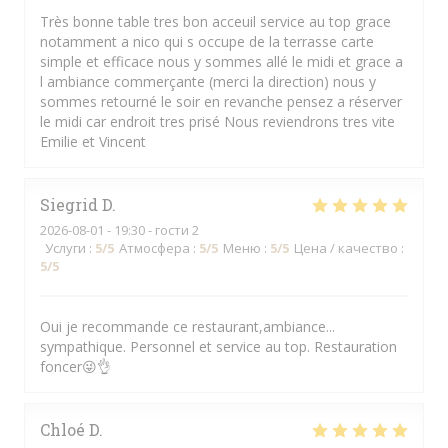
Très bonne table tres bon acceuil service au top grace
notamment a nico qui s occupe de la terrasse carte
simple et efficace nous y sommes allé le midi et grace a
l ambiance commerçante (merci la direction) nous y
sommes retourné le soir en revanche pensez a réserver
le midi car endroit tres prisé Nous reviendrons tres vite
Emilie et Vincent
Siegrid
D
2026-08-01
- 19:30 - гости 2
Услуги
:
5
/5
Атмосфера
:
5
/5
Меню
:
5
/5
Цена / качество
:
5
/5
Oui je recommande ce restaurant,ambiance...
sympathique. Personnel et service au top. Restauration
foncer😜👌
Chloé
D