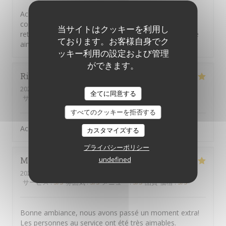
Acceuil chaleureux et souriant des ser veurs. Repas
copieux un plus pour le Picon biere. Une adresse a
当サイトはクッキーを利用し
retenir. Et un plus egalement pour chinchidou serveuse
ております。お客様自身でク
aimable et tres souriante.
ッキー利用の設定および管理
ができます。
Richard
G
2026-08-08
- 12:45 - ゲスト 4
全てに同意する
サービス
:
5
/5
雰囲気
:
5
/5
メニュー
:
4
/5
品質-価格
:
5
/5
すべてのクッキーを拒否する
Accueil - service- qualité au top
カスタマイズする
プライバシーポリシー
Moon
M
undefined
2026-08-03
- 19:30 - ゲスト 2
サービス
:
5
/5
雰囲気
:
5
/5
メニュー
:
5
/5
品質-価格
:
5
/5
Bonne ambiance, nous avons passé un moment extra!
Les personnes au service ont été très aimables.