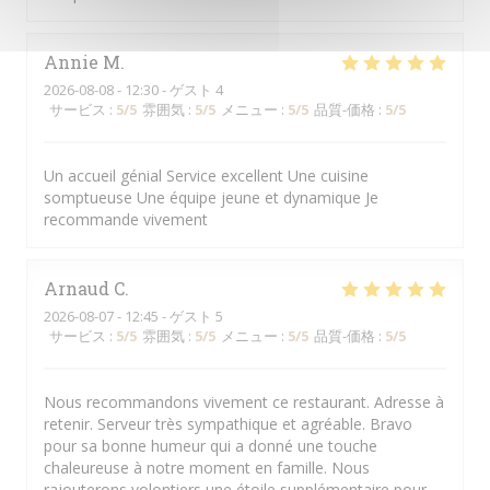
Annie
M
2026-08-08
- 12:30 - ゲスト 4
サービス
:
5
/5
雰囲気
:
5
/5
メニュー
:
5
/5
品質-価格
:
5
/5
Un accueil génial Service excellent Une cuisine
somptueuse Une équipe jeune et dynamique Je
recommande vivement
Arnaud
C
2026-08-07
- 12:45 - ゲスト 5
サービス
:
5
/5
雰囲気
:
5
/5
メニュー
:
5
/5
品質-価格
:
5
/5
Nous recommandons vivement ce restaurant. Adresse à
retenir. Serveur très sympathique et agréable. Bravo
pour sa bonne humeur qui a donné une touche
chaleureuse à notre moment en famille. Nous
rajouterons volontiers une étoile supplémentaire pour