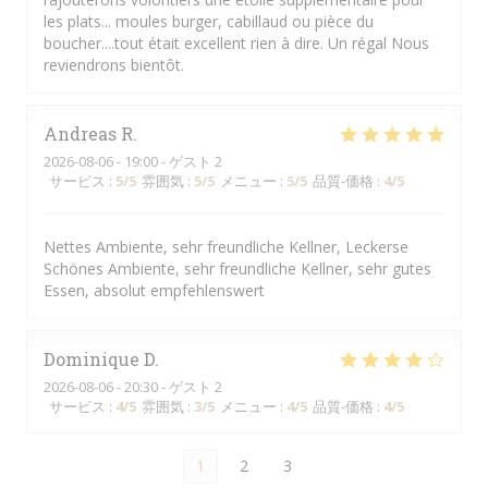
les plats... moules burger, cabillaud ou pièce du
boucher....tout était excellent rien à dire. Un régal Nous
reviendrons bientôt.
Andreas
R
2026-08-06
- 19:00 - ゲスト 2
サービス
:
5
/5
雰囲気
:
5
/5
メニュー
:
5
/5
品質-価格
:
4
/5
Nettes Ambiente, sehr freundliche Kellner, Leckerse
Schönes Ambiente, sehr freundliche Kellner, sehr gutes
Essen, absolut empfehlenswert
Dominique
D
2026-08-06
- 20:30 - ゲスト 2
サービス
:
4
/5
雰囲気
:
3
/5
メニュー
:
4
/5
品質-価格
:
4
/5
1
2
3