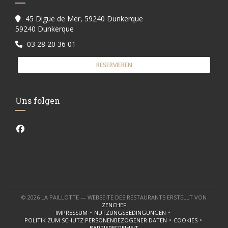
45 Digue de Mer, 59240 Dunkerque
((öffnet ein neues Fenster))
59240 Dunkerque
03 28 20 36 01
RESERVIEREN
Uns folgen
Facebook ((öffnet ein neues Fenster))
© 2026 LA PAILLOTTE — WEBSEITE DES RESTAURANTS ERSTELLT VON
((ÖFFNET EIN NEUES FENSTER))
ZENCHEF
IMPRESSUM
NUTZUNGSBEDINGUNGEN
((ÖFFNET EIN NEUES FENSTER))
((ÖFFNET EIN NEUES FENSTER))
POLITIK ZUM SCHUTZ PERSONENBEZOGENER DATEN
COOKIES
((ÖFFNET EIN NEUES FENSTER))
((ÖFFNET EIN 
BARRIEREFREIHEIT