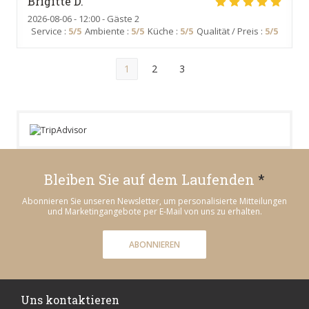
Brigitte
D
2026-08-06
- 12:00 - Gäste 2
Service
:
5
/5
Ambiente
:
5
/5
Küche
:
5
/5
Qualität / Preis
:
5
/5
1
2
3
Bleiben Sie auf dem Laufenden
*
Abonnieren Sie unseren Newsletter, um personalisierte Mitteilungen
und Marketingangebote per E-Mail von uns zu erhalten.
ABONNIEREN
Uns kontaktieren