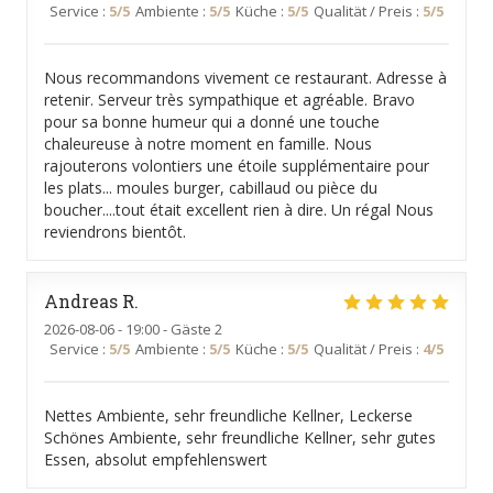
Service
:
5
/5
Ambiente
:
5
/5
Küche
:
5
/5
Qualität / Preis
:
5
/5
Nous recommandons vivement ce restaurant. Adresse à
retenir. Serveur très sympathique et agréable. Bravo
pour sa bonne humeur qui a donné une touche
chaleureuse à notre moment en famille. Nous
rajouterons volontiers une étoile supplémentaire pour
les plats... moules burger, cabillaud ou pièce du
boucher....tout était excellent rien à dire. Un régal Nous
reviendrons bientôt.
Andreas
R
2026-08-06
- 19:00 - Gäste 2
Service
:
5
/5
Ambiente
:
5
/5
Küche
:
5
/5
Qualität / Preis
:
4
/5
Nettes Ambiente, sehr freundliche Kellner, Leckerse
Schönes Ambiente, sehr freundliche Kellner, sehr gutes
Essen, absolut empfehlenswert