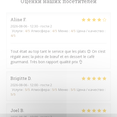
Оценки наших посетителей
Aline
F
2026-08-06
- 12:30 - гости 2
Услуги
:
4
/5
Атмосфера
:
4
/5
Меню
:
4
/5
Цена / качество
:
4
/5
Tout était au top tant le service que les plats 😊 On s’est
régalé avec la pièce de bœuf et en dessert le café
gourmand. Très bon rapport qualité prix 👌
Brigitte
D
2026-08-06
- 12:00 - гости 2
Услуги
:
5
/5
Атмосфера
:
5
/5
Меню
:
5
/5
Цена / качество
:
5
/5
Joel
B