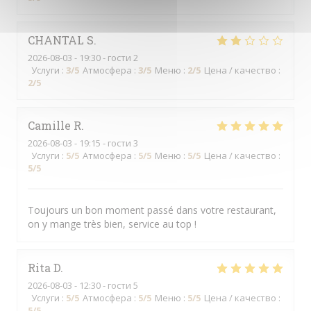
CHANTAL
S
2026-08-03
- 19:30 - гости 2
Услуги
:
3
/5
Атмосфера
:
3
/5
Меню
:
2
/5
Цена / качество
:
2
/5
Camille
R
2026-08-03
- 19:15 - гости 3
Услуги
:
5
/5
Атмосфера
:
5
/5
Меню
:
5
/5
Цена / качество
:
5
/5
Toujours un bon moment passé dans votre restaurant,
on y mange très bien, service au top !
Rita
D
2026-08-03
- 12:30 - гости 5
Услуги
:
5
/5
Атмосфера
:
5
/5
Меню
:
5
/5
Цена / качество
:
5
/5