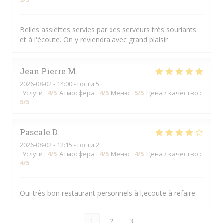
Belles assiettes servies par des serveurs très souriants
et à l'écoute. On y reviendra avec grand plaisir
Jean Pierre
M
2026-08-02
- 14:00 - гости 5
Услуги
:
4
/5
Атмосфера
:
4
/5
Меню
:
5
/5
Цена / качество
:
5
/5
Pascale
D
2026-08-02
- 12:15 - гости 2
Услуги
:
4
/5
Атмосфера
:
4
/5
Меню
:
4
/5
Цена / качество
:
4
/5
Oui très bon restaurant personnels à l,ecoute à refaire
1
2
3