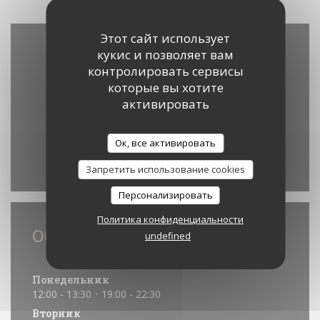
Этот сайт использует
кукис и позволяет вам
контролировать сервисы
которые вы хотите
активировать
Ок, все активировать
Waze Map Деактивирован.
Позволить
Запретить использование cookies
Персонализировать
Политика конфиденциальности
Общая информация
undefined
Часы работы
Понедельник
12:00 - 13:30
19:00 - 22:30
•
Вторник