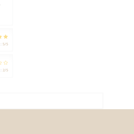
r
:
5
/5
:
2
/5