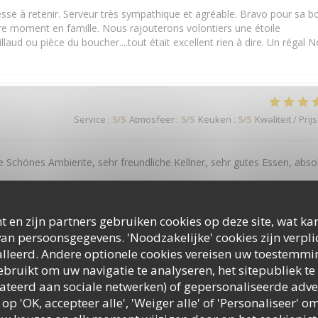
e à retenir. Serveur très sympathique et agréable. Bravo pour sa b
e moment en famille. Nous rajouterons volontiers une étoile
llaud ou pièce du boucher....tout était excellent rien à dire. Un régal 
Service
:
5
/5
Atmosfeer
:
5
/5
Keuken
:
5
/5
Kwaliteit / Prijs
e Schönes Ambiente, sehr freundliche Kellner, sehr gutes Essen, abso
t en zijn partners gebruiken cookies op deze site, wat kan
an persoonsgegevens. 'Noodzakelijke' cookies zijn verpl
Service
:
4
/5
Atmosfeer
:
3
/5
Keuken
:
4
/5
Kwaliteit / Prijs
lleerd. Andere optionele cookies vereisen uw toestemmi
bruikt om uw navigatie te analyseren, het sitepubliek te 
elateerd aan sociale netwerken) of gepersonaliseerde adve
 op 'OK, accepteer alle', 'Weiger alle' of 'Personaliseer'
Service
:
5
/5
Atmosfeer
:
5
/5
Keuken
:
5
/5
Kwaliteit / Prijs