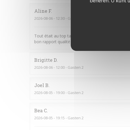
beheren. U kunt 
Aline
F
2026-08-06
- 12:30 - Gasten 2
Tout était au top tant le service que les plats 😊 
bon rapport qualité prix 👌
Brigitte
D
2026-08-06
- 12:00 - Gasten 2
Joel
B
2026-08-05
- 19:00 - Gasten 2
Bea
C
2026-08-05
- 19:15 - Gasten 2