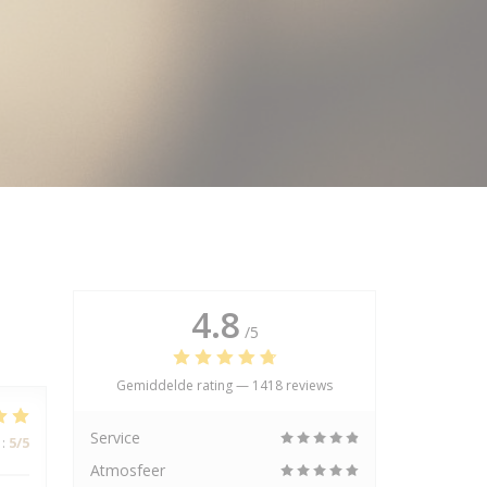
4.8
/5
Gemiddelde rating —
1418 reviews
Service
:
5
/5
Atmosfeer