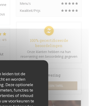
Menu's
onne
Kwaliteit/Prijs
Nous
:
4
/5
100% gecertificeerde
beoordelingen
Onze klanten hebben na hun
lut
reservering een beoordeling gegeven
 leiden tot de
Reservering
icht en worden
:
4
/5
ng. Deze optionele
RESERVEER EEN TAFEL
meten, functies te
rtenties of inhoud
 om uw voorkeuren te
:
5
/5