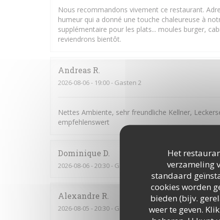
Nous recommandons vivement ce restaurant. Adress
humeur qui a donné une touche chaleureuse à notr
supplémentaire pour les plats... moules burger, cabi
reviendrons bientôt.
Andreas
R
2026-08-06
- 19:00 - Gasten 2
Nettes Ambiente, sehr freundliche Kellner, Leckers
empfehlenswert
Het restauran
Dominique
D
verzameling v
2026-08-06
- 20:30 - Gasten 2
standaard geïnsta
cookies worden ge
Alexandre
R
bieden (bijv. ger
weer te geven. Klik
2026-08-05
- 20:30 - Gasten 9