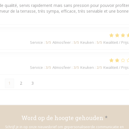
e qualité, servis rapidement mais sans pression pour pouvoir profite
eur de la terrasse, très sympa, efficace, très serviable et une bonne
Service
:
5
/5
Atmosfeer
:
5
/5
Keuken
:
5
/5
Kwaliteit / Prijs
Service
:
3
/5
Atmosfeer
:
3
/5
Keuken
:
2
/5
Kwaliteit / Prijs
1
2
3
Word op de hoogte gehouden
*
Schrijf je in op onze nieuwsbrief om gepersonaliseerde communicatie en