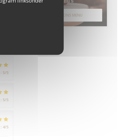
togram linksonder
Menu's
ONTDEK ONS MENU
:
4
/5
rès
:
5
/5
:
5
/5
:
4
/5