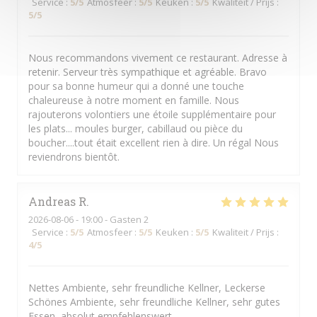
Service
:
5
/5
Atmosfeer
:
5
/5
Keuken
:
5
/5
Kwaliteit / Prijs
:
5
/5
Nous recommandons vivement ce restaurant. Adresse à
retenir. Serveur très sympathique et agréable. Bravo
pour sa bonne humeur qui a donné une touche
chaleureuse à notre moment en famille. Nous
rajouterons volontiers une étoile supplémentaire pour
les plats... moules burger, cabillaud ou pièce du
boucher....tout était excellent rien à dire. Un régal Nous
reviendrons bientôt.
Andreas
R
2026-08-06
- 19:00 - Gasten 2
Service
:
5
/5
Atmosfeer
:
5
/5
Keuken
:
5
/5
Kwaliteit / Prijs
:
4
/5
Nettes Ambiente, sehr freundliche Kellner, Leckerse
Schönes Ambiente, sehr freundliche Kellner, sehr gutes
Essen, absolut empfehlenswert