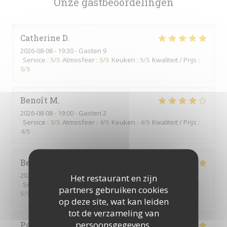
Onze gastbeoordelingen
Catherine
D
2026-08-08
- 19:30 - Gasten 9
Service
:
5
/5
Atmosfeer
:
5
/5
Keuken
:
5
/5
Kwaliteit / Prijs
:
5
/5
Benoît
M
2026-08-08
- 19:00 - Gasten 2
Service
:
3
/5
Atmosfeer
:
4
/5
Keuken
:
4
/5
Kwaliteit / Prijs
:
4
/5
Bernard
V
2026-08-08
- 12:00 - Gasten 5
Het restaurant en zijn
Service
:
5
/5
Atmosfeer
:
5
/5
Keuken
:
5
/5
Kwaliteit / Prijs
:
partners gebruiken cookies
5
/5
op deze site, wat kan leiden
tot de verzameling van
persoonsgegevens.
Pascal
M