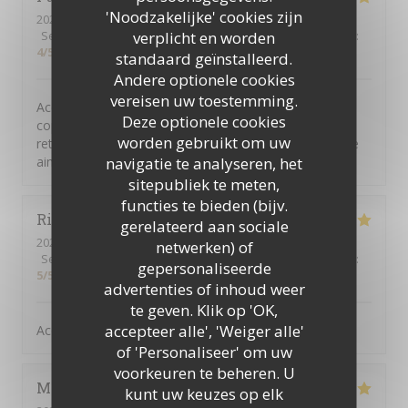
'Noodzakelijke' cookies zijn
2026-08-05
- 19:30 - Gasten 8
verplicht en worden
Service
:
5
/5
Atmosfeer
:
5
/5
Keuken
:
5
/5
Kwaliteit / Prijs
:
4
/5
standaard geïnstalleerd.
Andere optionele cookies
vereisen uw toestemming.
Acceuil chaleureux et souriant des ser veurs. Repas
Deze optionele cookies
copieux un plus pour le Picon biere. Une adresse a
worden gebruikt om uw
retenir. Et un plus egalement pour chinchidou serveuse
navigatie te analyseren, het
aimable et tres souriante.
sitepubliek te meten,
functies te bieden (bijv.
Richard
G
gerelateerd aan sociale
2026-08-08
- 12:45 - Gasten 4
netwerken) of
Service
:
5
/5
Atmosfeer
:
5
/5
Keuken
:
4
/5
Kwaliteit / Prijs
:
gepersonaliseerde
5
/5
advertenties of inhoud weer
te geven. Klik op 'OK,
accepteer alle', 'Weiger alle'
Accueil - service- qualité au top
of 'Personaliseer' om uw
voorkeuren te beheren. U
Moon
M
kunt uw keuzes op elk