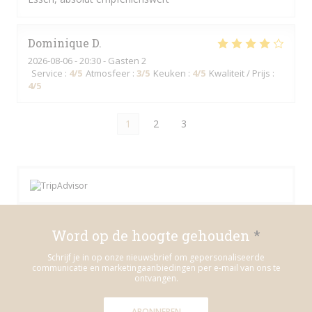
Dominique
D
2026-08-06
- 20:30 - Gasten 2
Service
:
4
/5
Atmosfeer
:
3
/5
Keuken
:
4
/5
Kwaliteit / Prijs
:
4
/5
1
2
3
Word op de hoogte gehouden
*
Schrijf je in op onze nieuwsbrief om gepersonaliseerde
communicatie en marketingaanbiedingen per e-mail van ons te
ontvangen.
ABONNEREN