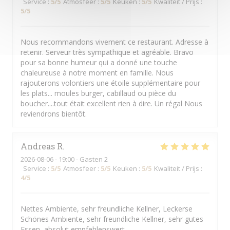
Service
:
5
/5
Atmosfeer
:
5
/5
Keuken
:
5
/5
Kwaliteit / Prijs
:
5
/5
Nous recommandons vivement ce restaurant. Adresse à
retenir. Serveur très sympathique et agréable. Bravo
pour sa bonne humeur qui a donné une touche
chaleureuse à notre moment en famille. Nous
rajouterons volontiers une étoile supplémentaire pour
les plats... moules burger, cabillaud ou pièce du
boucher....tout était excellent rien à dire. Un régal Nous
reviendrons bientôt.
Andreas
R
2026-08-06
- 19:00 - Gasten 2
Service
:
5
/5
Atmosfeer
:
5
/5
Keuken
:
5
/5
Kwaliteit / Prijs
:
4
/5
Nettes Ambiente, sehr freundliche Kellner, Leckerse
Schönes Ambiente, sehr freundliche Kellner, sehr gutes
Essen, absolut empfehlenswert