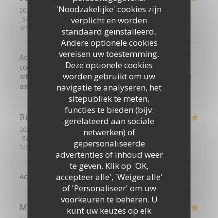
'Noodzakelijke' cookies zijn
2026-08-05
- 19:30 - Gasten 8
verplicht en worden
Service
:
5
/5
Atmosfeer
:
5
/5
Keuken
:
5
/5
Kwaliteit / Prijs
:
4
/5
standaard geïnstalleerd.
Andere optionele cookies
vereisen uw toestemming.
Acceuil chaleureux et souriant des ser veurs. Repas
Deze optionele cookies
copieux un plus pour le Picon biere. Une adresse a
worden gebruikt om uw
retenir. Et un plus egalement pour chinchidou serveuse
navigatie te analyseren, het
aimable et tres souriante.
sitepubliek te meten,
functies te bieden (bijv.
Richard
G
gerelateerd aan sociale
2026-08-08
- 12:45 - Gasten 4
netwerken) of
Service
:
5
/5
Atmosfeer
:
5
/5
Keuken
:
4
/5
Kwaliteit / Prijs
:
gepersonaliseerde
5
/5
advertenties of inhoud weer
te geven. Klik op 'OK,
accepteer alle', 'Weiger alle'
Accueil - service- qualité au top
of 'Personaliseer' om uw
voorkeuren te beheren. U
Moon
M
kunt uw keuzes op elk