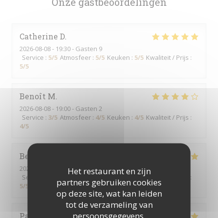
Onze gastbeoordelingen
Catherine
D
2026-08-08
- 19:30 - Gasten 9
Service
:
5
/5
Atmosfeer
:
5
/5
Keuken
:
5
/5
Kwaliteit / Prijs
:
5
/5
Benoît
M
2026-08-08
- 19:00 - Gasten 2
Service
:
3
/5
Atmosfeer
:
4
/5
Keuken
:
4
/5
Kwaliteit / Prijs
:
4
/5
Bernard
V
2026-08-08
- 12:00 - Gasten 5
Het restaurant en zijn
Service
:
5
/5
Atmosfeer
:
5
/5
Keuken
:
5
/5
Kwaliteit / Prijs
:
partners gebruiken cookies
5
/5
op deze site, wat kan leiden
tot de verzameling van
persoonsgegevens.
Pascal
M