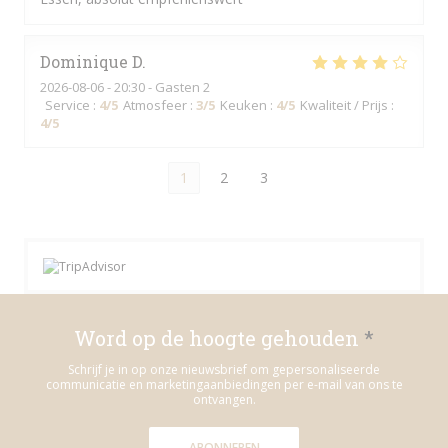
Dominique
D
2026-08-06
- 20:30 - Gasten 2
Service
:
4
/5
Atmosfeer
:
3
/5
Keuken
:
4
/5
Kwaliteit / Prijs
:
4
/5
1
2
3
Word op de hoogte gehouden
*
Schrijf je in op onze nieuwsbrief om gepersonaliseerde
communicatie en marketingaanbiedingen per e-mail van ons te
ontvangen.
ABONNEREN