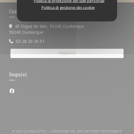
Politica di protezione dei dati personali
Politica di gestione dei cookie
Contattaci
45 Digue de Mer, 59240 Dunkerque
((apre una nuova finestra))
59240 Dunkerque
03 28 20 36 01
PRENOTA
Seguici
Facebook ((apre una nuova finestra))
© 2026 LA PAILLOTTE — CREAZIONE DEL SITO INTERNET RISTORANTE