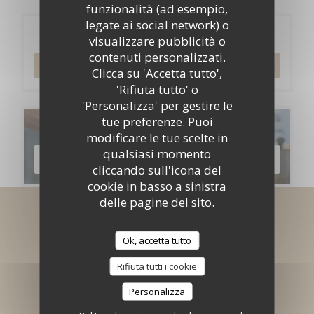
funzionalità (ad esempio,
legate ai social network) o
Prenotazione
visualizzare pubblicità o
contenuti personalizzati.
PRENOTA
Clicca su 'Accetta tutto',
'Rifiuta tutto' o
'Personalizza' per gestire le
tue preferenze. Puoi
Menu
modificare le tue scelte in
qualsiasi momento
SCOPRI LA NOSTRA CARTA
cliccando sull'icona del
cookie in basso a sinistra
delle pagine del sito.
Rimani informato
*
Ok, accetta tutto
Iscriversi alla nostra newsletter per ricevere comunicazioni
personalizzate e offerte di marketing via e-mail.
Rifiuta tutti i cookie
ABBONATI
Personalizza