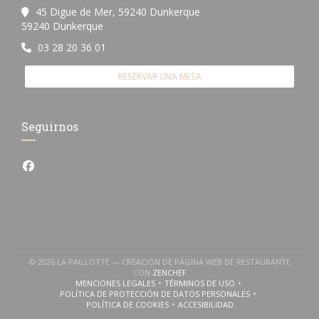
45 Digue de Mer, 59240 Dunkerque
((abre en una nueva ventana))
59240 Dunkerque
03 28 20 36 01
RESERVAR UNA MESA
Seguirnos
Facebook ((abre en una nueva ventana))
© 2026 LA PAILLOTTE — CREACIÓN DE PÁGINA WEB DE RESTAURANTE
((ABRE EN UNA NUEVA VENTANA))
CON
ZENCHEF
MENCIONES LEGALES
TÉRMINOS DE USO
((ABRE EN UNA NUEVA VENTANA))
((ABRE EN UNA NUEVA VENTANA
POLÍTICA DE PROTECCIÓN DE DATOS PERSONALES
((ABRE EN UNA NUEVA VENTANA))
POLÍTICA DE COOKIES
ACCESIBILIDAD
((ABRE EN UNA NUEVA VENTANA))
((ABRE EN UNA NUEVA VENTAN