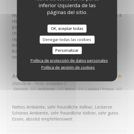
inferior izquierda de las
páginas del sitio.
Nous recommandons vivement ce restaurant. Adresse à
retenir. Serveur très sympathique et agréable. Bravo
pour sa bonne humeur qui a donné une touche
OK, aceptar todas
chaleureuse à notre moment en famille. Nous
rajouterons volontiers une étoile supplémentaire pour
Denegar todas las cookies
les plats... moules burger, cabillaud ou pièce du
Personalizar
boucher....tout était excellent rien à dire. Un régal Nous
reviendrons bientôt.
Política de protección de datos personales
Política de gestión de cookies
Andreas
R
2026-08-06
- 19:00 - Invitados 2
Servicio
:
5
/5
Ambiente
:
5
/5
Menú
:
5
/5
Calidad / Precio
:
4
/5
Nettes Ambiente, sehr freundliche Kellner, Leckerse
Schönes Ambiente, sehr freundliche Kellner, sehr gutes
Essen, absolut empfehlenswert