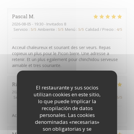
Pascal
M
2026-08-05
- 19:30 - Invitados 8
Servicio
:
5
/5
Ambiente
:
5
/5
Menú
:
5
/5
Calidad / Precio
:
4
/5
Acceuil chaleureux et souriant des ser veurs. Repas
copieux un plus pour le Picon biere. Une adresse a
retenir. Et un plus egalement pour chinchidou serveuse
aimable et tres souriante.
Richard
G
El restaurante y sus socios
2026-08-08
- 12:45 - Invitados 4
utilizan cookies en este sitio,
Servicio
:
5
/5
Ambiente
:
5
/5
Menú
:
4
/5
Calidad / Precio
:
5
/5
lo que puede implicar la
recopilación de datos
personales. Las cookies
Accueil - service- qualité au top
denominadas «necesarias»
son obligatorias y se