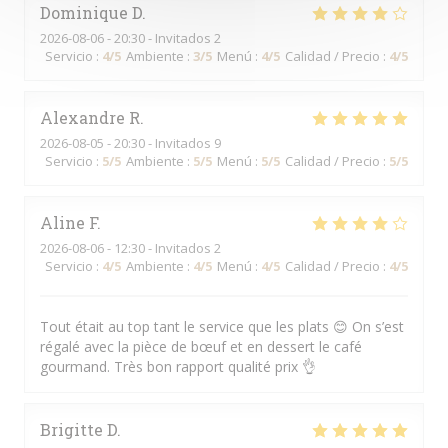
Dominique
D
2026-08-06
- 20:30 - Invitados 2
Servicio
:
4
/5
Ambiente
:
3
/5
Menú
:
4
/5
Calidad / Precio
:
4
/5
Alexandre
R
2026-08-05
- 20:30 - Invitados 9
Servicio
:
5
/5
Ambiente
:
5
/5
Menú
:
5
/5
Calidad / Precio
:
5
/5
Aline
F
2026-08-06
- 12:30 - Invitados 2
Servicio
:
4
/5
Ambiente
:
4
/5
Menú
:
4
/5
Calidad / Precio
:
4
/5
Tout était au top tant le service que les plats 😊 On s’est
régalé avec la pièce de bœuf et en dessert le café
gourmand. Très bon rapport qualité prix 👌
Brigitte
D