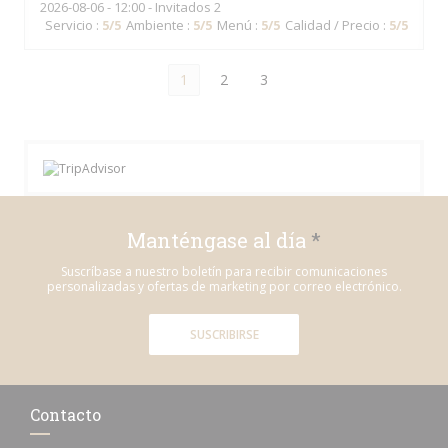
2026-08-06
- 12:00 - Invitados 2
Servicio
:
5
/5
Ambiente
:
5
/5
Menú
:
5
/5
Calidad / Precio
:
5
/5
1
2
3
Manténgase al día
*
Suscríbase a nuestro boletín para recibir comunicaciones
personalizadas y ofertas de marketing por correo electrónico.
SUSCRIBIRSE
Contacto