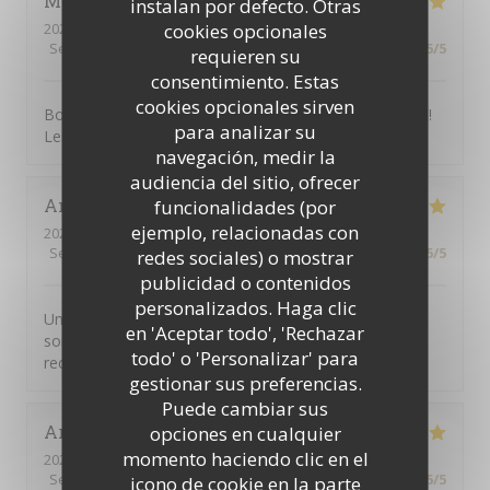
Moon
M
instalan por defecto. Otras
cookies opcionales
2026-08-03
- 19:30 - Invitados 2
Servicio
:
5
/5
Ambiente
:
5
/5
Menú
:
5
/5
Calidad / Precio
:
5
/5
requieren su
consentimiento. Estas
cookies opcionales sirven
Bonne ambiance, nous avons passé un moment extra!
para analizar su
Les personnes au service ont été très aimables.
navegación, medir la
audiencia del sitio, ofrecer
Annie
M
funcionalidades (por
ejemplo, relacionadas con
2026-08-08
- 12:30 - Invitados 4
Servicio
:
5
/5
Ambiente
:
5
/5
Menú
:
5
/5
Calidad / Precio
:
5
/5
redes sociales) o mostrar
publicidad o contenidos
personalizados. Haga clic
Un accueil génial Service excellent Une cuisine
en 'Aceptar todo', 'Rechazar
somptueuse Une équipe jeune et dynamique Je
todo' o 'Personalizar' para
recommande vivement
gestionar sus preferencias.
Puede cambiar sus
Arnaud
C
opciones en cualquier
momento haciendo clic en el
2026-08-07
- 12:45 - Invitados 5
Servicio
:
5
/5
Ambiente
:
5
/5
Menú
:
5
/5
Calidad / Precio
:
5
/5
icono de cookie en la parte