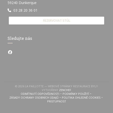
((otevře se v novém okně))
59240 Dunkerque
03 28 20 36 01
REZERVOVAT STŮL
Sledujte nás
Facebook ((otevře se v novém okně))
© 2026 LA PAILLOTTE — WEBOVÉ STRÁNKY RESTAURACE BYLY
((OTEVŘE SE V NOVÉM OKNĚ))
VYTVOŘENY
ZENCHEF
ODMÍTNUTÍ ODPOVĚDNOSTI
PODMÍNKY POUŽITÍ
((OTEVŘE SE V NOVÉM OKNĚ))
((OTEVŘE SE V NOVÉM OKN
ZÁSADY OCHRANY OSOBNÍCH ÚDAJŮ
POLITIKA OHLEDNĚ COOKIES
((OTEVŘE SE V NOVÉM OKNĚ))
((OTEVŘE SE V NOVÉM 
PRISTUPNOST
((OTEVŘE SE V NOVÉM OKNĚ))