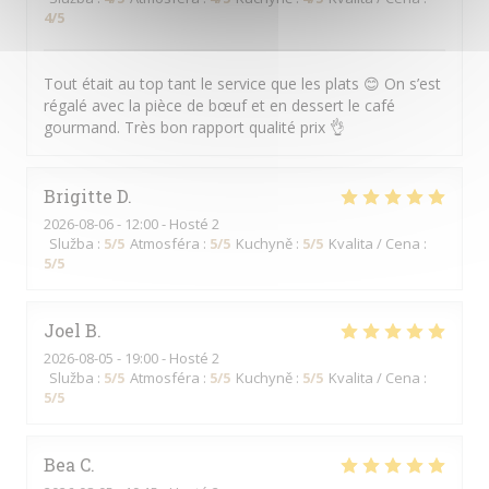
4
/5
Tout était au top tant le service que les plats 😊 On s’est
régalé avec la pièce de bœuf et en dessert le café
gourmand. Très bon rapport qualité prix 👌
Brigitte
D
2026-08-06
- 12:00 - Hosté 2
Služba
:
5
/5
Atmosféra
:
5
/5
Kuchyně
:
5
/5
Kvalita / Cena
:
5
/5
Joel
B
2026-08-05
- 19:00 - Hosté 2
Služba
:
5
/5
Atmosféra
:
5
/5
Kuchyně
:
5
/5
Kvalita / Cena
:
5
/5
Bea
C