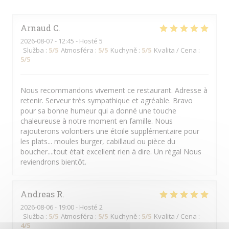
Arnaud
C
2026-08-07
- 12:45 - Hosté 5
Služba
:
5
/5
Atmosféra
:
5
/5
Kuchyně
:
5
/5
Kvalita / Cena
:
5
/5
Nous recommandons vivement ce restaurant. Adresse à
retenir. Serveur très sympathique et agréable. Bravo
pour sa bonne humeur qui a donné une touche
chaleureuse à notre moment en famille. Nous
rajouterons volontiers une étoile supplémentaire pour
les plats... moules burger, cabillaud ou pièce du
boucher....tout était excellent rien à dire. Un régal Nous
reviendrons bientôt.
Andreas
R
2026-08-06
- 19:00 - Hosté 2
Služba
:
5
/5
Atmosféra
:
5
/5
Kuchyně
:
5
/5
Kvalita / Cena
:
4
/5