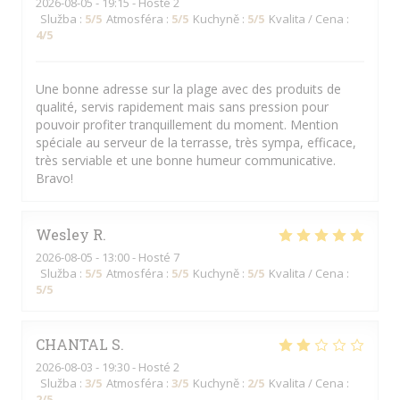
2026-08-05
- 19:15 - Hosté 2
Služba
:
5
/5
Atmosféra
:
5
/5
Kuchyně
:
5
/5
Kvalita / Cena
:
4
/5
Une bonne adresse sur la plage avec des produits de
qualité, servis rapidement mais sans pression pour
pouvoir profiter tranquillement du moment. Mention
spéciale au serveur de la terrasse, très sympa, efficace,
très serviable et une bonne humeur communicative.
Bravo!
Wesley
R
2026-08-05
- 13:00 - Hosté 7
Služba
:
5
/5
Atmosféra
:
5
/5
Kuchyně
:
5
/5
Kvalita / Cena
:
5
/5
CHANTAL
S
2026-08-03
- 19:30 - Hosté 2
Služba
:
3
/5
Atmosféra
:
3
/5
Kuchyně
:
2
/5
Kvalita / Cena
:
2
/5