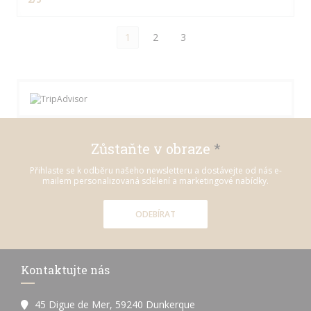
1
2
3
Zůstaňte v obraze
*
Přihlaste se k odběru našeho newsletteru a dostávejte od nás e-
mailem personalizovaná sdělení a marketingové nabídky.
ODEBÍRAT
Kontaktujte nás
45 Digue de Mer, 59240 Dunkerque