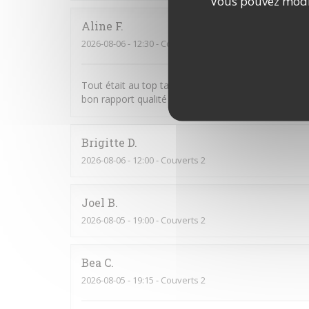
Vous pouvez modif
Aline
F
2026-08-06
- 12:30 - Couverts 2
Tout était au top tant le service que les plats 😊 
bon rapport qualité prix 👌
Brigitte
D
2026-08-06
- 12:00 - Couverts 2
Joel
B
2026-08-05
- 19:00 - Couverts 2
Bea
C
2026-08-05
- 19:15 - Couverts 2