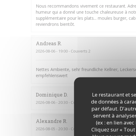
Nous recommandons vivement ce restaurant. Adress
humeur qui a donné une touche chaleureuse à notr
supplémentaire pour les plats... moules burger, cabi
reviendrons bientôt.
Andreas
R
2026-08-06
- 19:00 - Couverts 2
Nettes Ambiente, sehr freundliche Kellner, Leckers
empfehlenswert
Le restaurant et se
Dominique
D
de données à caract
2026-08-06
- 20:30 - Couverts 2
par défaut. D'autre
servent à analyse
Alexandre
R
(ex : en lien ave
Cliquez sur « Tout 
2026-08-05
- 20:30 - Couverts 9