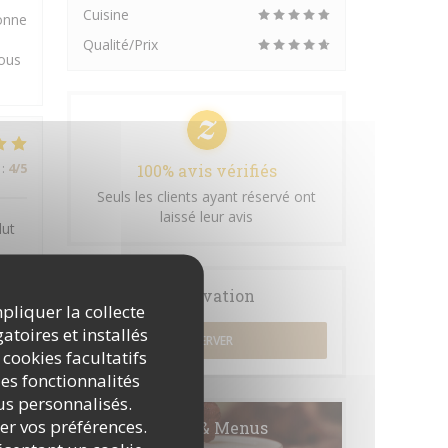
Cuisine
onne
Qualité/Prix
Nous
:
4
/5
100% avis vérifiés
Seuls les clients ayant réservé ont
laissé leur avis
lut
Réservation
mpliquer la collecte
atoires et installés
:
4
/5
RÉSERVER
 cookies facultatifs
es fonctionnalités
nus personnalisés.
rer vos préférences.
:
5
/5
Cartes & Menus