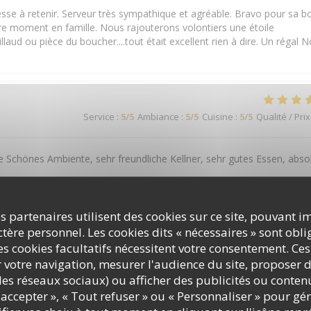
e à retenir. Serveur très sympathique et agréable. Bravo pour sa b
e moment en famille. Nous rajouterons volontiers une étoile
llaud ou pièce du boucher....tout était excellent rien à dire. Un régal 
Service
:
5
/5
Ambiance
:
5
/5
Cuisine
:
5
/5
Qualité / Prix
e Schönes Ambiente, sehr freundliche Kellner, sehr gutes Essen, abso
s partenaires utilisent des cookies sur ce site, pouvant i
ère personnel. Les cookies dits « nécessaires » sont oblig
Service
:
4
/5
Ambiance
:
3
/5
Cuisine
:
4
/5
Qualité / Prix
s cookies facultatifs nécessitent votre consentement. Ces
r votre navigation, mesurer l'audience du site, proposer d
c les réseaux sociaux) ou afficher des publicités ou conte
accepter », « Tout refuser » ou « Personnaliser » pour gé
Service
:
5
/5
Ambiance
:
5
/5
Cuisine
:
5
/5
Qualité / Prix