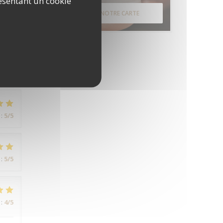
ésentant un cookie
DÉCOUVRIR NOTRE CARTE
:
4
/5
rès
:
5
/5
:
5
/5
:
4
/5