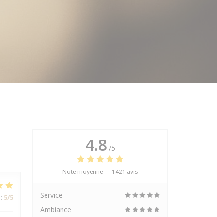
4.8
/5
Note moyenne —
1421 avis
Service
:
5
/5
Ambiance