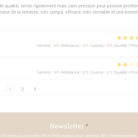
e qualité, servis rapidement mais sans pression pour pouvoir profite
eur de la terrasse, très sympa, efficace, très serviable et une bonne
Service
:
5
/5
Ambiance
:
5
/5
Cuisine
:
5
/5
Qualité / Prix
Service
:
3
/5
Ambiance
:
3
/5
Cuisine
:
2
/5
Qualité / Prix
1
2
3
Newsletter
*
Inscrivez-vous à notre lettre d'information pour recevoir des communications