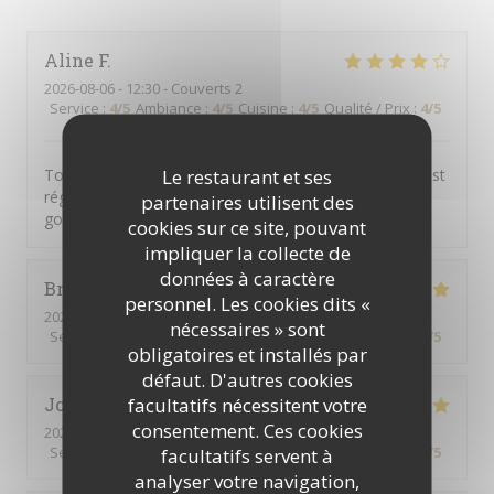
Aline
F
2026-08-06
- 12:30 - Couverts 2
Service
:
4
/5
Ambiance
:
4
/5
Cuisine
:
4
/5
Qualité / Prix
:
4
/5
Le restaurant et ses
Tout était au top tant le service que les plats 😊 On s’est
régalé avec la pièce de bœuf et en dessert le café
partenaires utilisent des
gourmand. Très bon rapport qualité prix 👌
cookies sur ce site, pouvant
impliquer la collecte de
données à caractère
Brigitte
D
personnel. Les cookies dits «
2026-08-06
- 12:00 - Couverts 2
nécessaires » sont
Service
:
5
/5
Ambiance
:
5
/5
Cuisine
:
5
/5
Qualité / Prix
:
5
/5
obligatoires et installés par
défaut. D'autres cookies
facultatifs nécessitent votre
Joel
B
consentement. Ces cookies
2026-08-05
- 19:00 - Couverts 2
Service
:
5
/5
Ambiance
:
5
/5
Cuisine
:
5
/5
Qualité / Prix
:
5
/5
facultatifs servent à
analyser votre navigation,