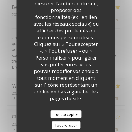
mesurer l'audience du site,
Bea
C
proposer des
2026-08-05
- 19:15 - Couverts 2
fonctionnalités (ex : en lien
Service
:
5
/5
Ambiance
:
5
/5
Cuisine
:
5
/5
Qualité / Prix
:
4
/5
avec les réseaux sociaux) ou
afficher des publicités ou
contenus personnalisés.
Une bonne adresse sur la plage avec des produits de
Cliquez sur « Tout accepter
qualité, servis rapidement mais sans pression pour
pouvoir profiter tranquillement du moment. Mention
», « Tout refuser » ou «
spéciale au serveur de la terrasse, très sympa, efficace,
Personnaliser » pour gérer
très serviable et une bonne humeur communicative.
vos préférences. Vous
Bravo!
pouvez modifier vos choix à
tout moment en cliquant
sur l'icône représentant un
Wesley
R
cookie en bas à gauche des
2026-08-05
- 13:00 - Couverts 7
pages du site.
Service
:
5
/5
Ambiance
:
5
/5
Cuisine
:
5
/5
Qualité / Prix
:
5
/5
Tout accepter
CHANTAL
S
2026-08-03
- 19:30 - Couverts 2
Tout refuser
Service
:
3
/5
Ambiance
:
3
/5
Cuisine
:
2
/5
Qualité / Prix
:
2
/5