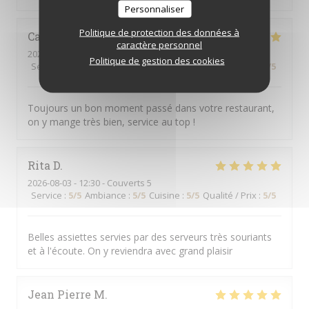
Personnaliser
Politique de protection des données à
Camille
R
caractère personnel
2026-08-03
- 19:15 - Couverts 3
Politique de gestion des cookies
Service
:
5
/5
Ambiance
:
5
/5
Cuisine
:
5
/5
Qualité / Prix
:
5
/5
Toujours un bon moment passé dans votre restaurant,
on y mange très bien, service au top !
Rita
D
2026-08-03
- 12:30 - Couverts 5
Service
:
5
/5
Ambiance
:
5
/5
Cuisine
:
5
/5
Qualité / Prix
:
5
/5
Belles assiettes servies par des serveurs très souriants
et à l'écoute. On y reviendra avec grand plaisir
Jean Pierre
M