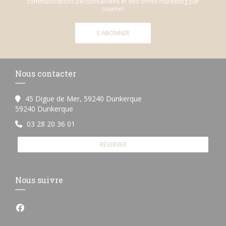
communications personnalisées et des offres marketing par
courriel.
S'ABONNER
Nous contacter
45 Digue de Mer, 59240 Dunkerque
((ouvre une nouvelle fenêtre))
59240 Dunkerque
03 28 20 36 01
RÉSERVER
Nous suivre
Facebook ((ouvre une nouvelle fenêtre))